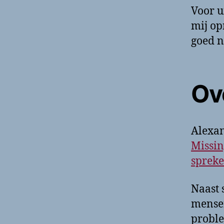
Voor u
mij op
goed n
Ove
Alexan
Missin
spreke
Naast 
mensen
probl