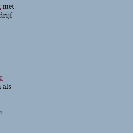
t
met
rijf
e
 als
m