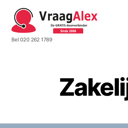
VraagAlex.com
Bel 020 262 1789
Zakel