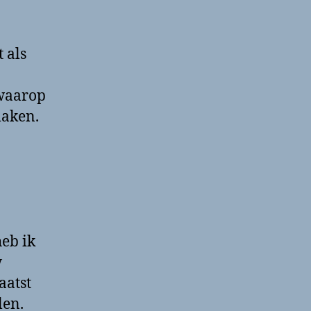
 als
 waarop
maken.
heb ik
w
aatst
len.