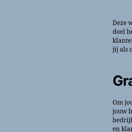
Deze w
doel b
klante
jij al
Gr
Om jou
jouw 
bedrij
en kla