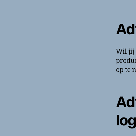
Ad
Wil ji
produc
op te 
Ad
log